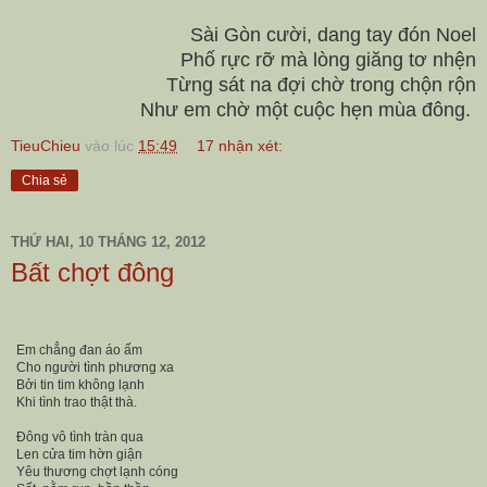
Sài Gòn cười, dang tay đón Noel
Phố rực rỡ mà lòng giăng tơ nhện
Từng sát na đợi chờ trong chộn rộn
Như em chờ một cuộc hẹn mùa đông.
TieuChieu
vào lúc
15:49
17 nhận xét:
Chia sẻ
THỨ HAI, 10 THÁNG 12, 2012
Bất chợt đông
Em chẳng đan áo ấm
Cho người tình phương xa
Bởi tin tim không lạnh
Khi tình trao thật thà.
Đông vô tình tràn qua
Len cửa tim hờn giận
Yêu thương chợt lạnh cóng