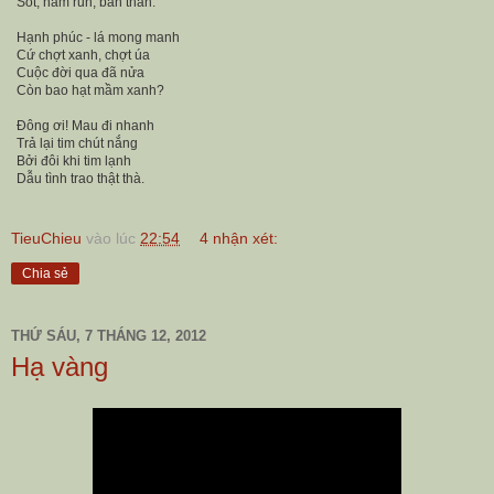
Sốt, nằm run, bần thần.
Hạnh phúc - lá mong manh
Cứ chợt xanh, chợt úa
Cuộc đời qua đã nửa
Còn bao hạt mầm xanh?
Đông ơi! Mau đi nhanh
Trả lại tim chút nắng
Bởi đôi khi tim lạnh
Dẫu tình trao thật thà.
TieuChieu
vào lúc
22:54
4 nhận xét:
Chia sẻ
THỨ SÁU, 7 THÁNG 12, 2012
Hạ vàng