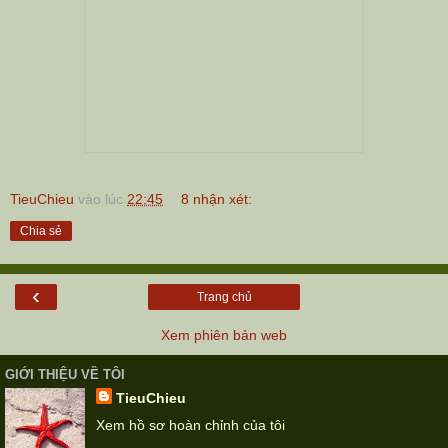
TieuChieu
vào lúc
22:45
8 nhận xét:
Chia sẻ
‹
Trang chủ
Xem phiên bản web
GIỚI THIỆU VỀ TÔI
TieuChieu
Xem hồ sơ hoàn chỉnh của tôi