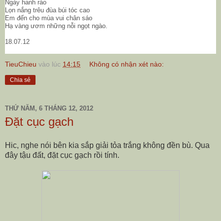
Ngày hanh ráo
Lọn nắng trêu đùa búi tóc cao
Em đến cho mùa vui chân sáo
Hạ vàng ươm những nỗi ngọt ngào.
18.07.12
TieuChieu
vào lúc
14:15
Không có nhận xét nào:
Chia sẻ
THỨ NĂM, 6 THÁNG 12, 2012
Đặt cục gạch
Hic, nghe nói bên kia sắp giải tỏa trắng không đền bù. Qua
đây tậu đất, đặt cục gạch rồi tính.