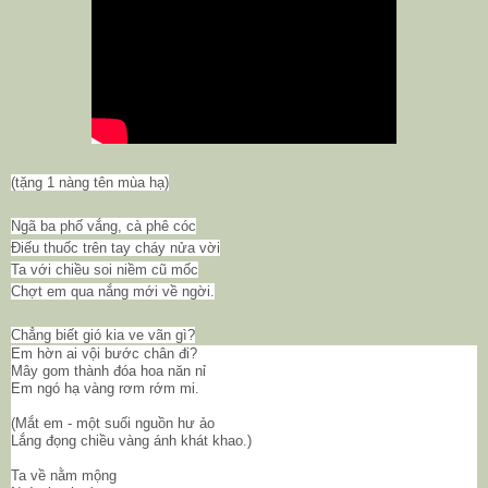
(tặng 1 nàng tên mùa hạ)
Ngã ba phố vắng, cà phê cóc
Điếu thuốc trên tay cháy nửa vời
Ta với chiều soi niềm cũ mốc
Chợt em qua nắng mới về ngời.
Chẳng biết gió kia ve vãn gì?
Em hờn ai vội bước chân đi?
Mây gom thành đóa hoa năn nỉ
Em ngó hạ vàng rơm rớm mi.
(Mắt em - một suối nguồn hư ảo
Lắng đọng chiều vàng ánh khát khao.)
Ta về nằm mộng