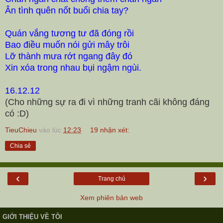
Ân tình quên nốt buổi chia tay?
Quán vắng tương tư đã đóng rồi
Bao điều muốn nói gửi mây trôi
Lỡ thành mưa rớt ngang đây đó
Xin xóa trong nhau bụi ngậm ngùi.
16.12.12
(Cho những sự ra đi vì những tranh cãi không đáng
có :D)
TieuChieu
vào lúc
12:23
19 nhận xét:
Chia sẻ
‹
›
Trang chủ
Xem phiên bản web
GIỚI THIỆU VỀ TÔI