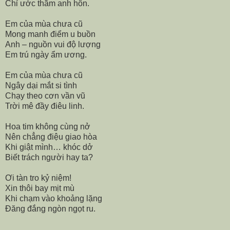
Chỉ ước thầm anh hôn.
Em của mùa chưa cũ
Mong manh điểm u buồn
Anh – nguồn vui độ lượng
Em trú ngày ẩm ương.
Em của mùa chưa cũ
Ngây dại mắt si tình
Chạy theo cơn vần vũ
Trời mê đầy điêu linh.
Hoa tim không cùng nở
Nên chẳng điệu giao hòa
Khi giật mình… khóc dở
Biết trách người hay ta?
Ơi tàn tro kỷ niệm!
Xin thôi bay mịt mù
Khi chạm vào khoảng lặng
Đăng đắng ngòn ngọt ru.