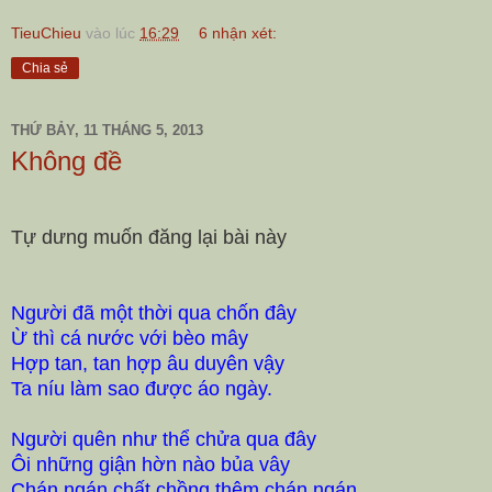
TieuChieu
vào lúc
16:29
6 nhận xét:
Chia sẻ
THỨ BẢY, 11 THÁNG 5, 2013
Không đề
Tự dưng muốn đăng lại bài này
Người đã một thời qua chốn đây
Ừ thì cá nước với bèo mây
Hợp tan, tan hợp âu duyên vậy
Ta níu làm sao được áo ngày.
Người quên như thể chửa qua đây
Ôi những giận hờn nào bủa vây
Chán ngán chất chồng thêm chán ngán