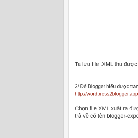
Ta lưu file .XML thu được
2/ Để Blogger hiểu được tra
http://wordpress2blogger.ap
Chọn file XML xuất ra đượ
trả về có tên blogger-exp