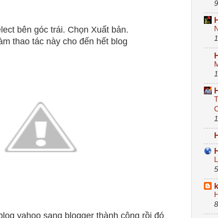
9
N
lect bên góc trái. Chọn Xuất bản.
1
àm thao tác này cho đến hết blog
M
1
T
O
1
L
5
H
8
 blog yahoo sang blogger thành công rồi đó