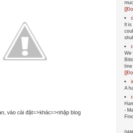
much
[[Đọ
It i
coul
shuf
We 
Bits
line
[[Đọ
A h
Har
- M
ạn, vào cài đặt=>khác=>nhập blog
Fin
DAN