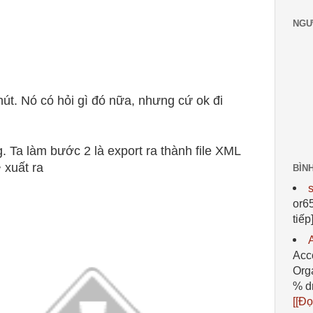
NGƯ
út. Nó có hỏi gì đó nữa, nhưng cứ ok đi
. Ta làm bước 2 là export ra thành file XML
 xuất ra
BÌN
or6
tiếp]
Acc
Orga
% dr
[[Đọ