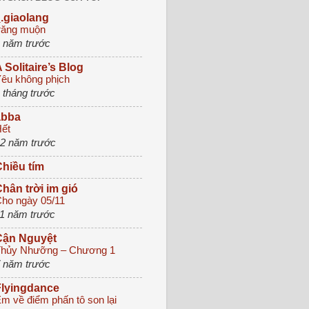
.giaolang
răng muộn
 năm trước
 Solitaire’s Blog
êu không phịch
 tháng trước
abba
ết
2 năm trước
hiều tím
hân trời im gió
ho ngày 05/11
1 năm trước
Cận Nguyệt
hủy Nhưỡng – Chương 1
 năm trước
Flyingdance
m về điểm phấn tô son lại