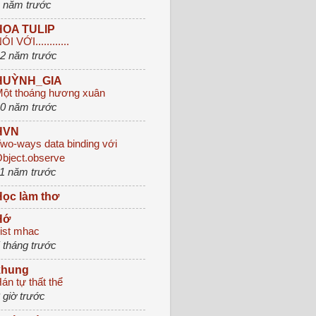
 năm trước
HOA TULIP
ÓI VỚI............
2 năm trước
HUỲNH_GIA
ột thoáng hương xuân
0 năm trước
HVN
wo-ways data binding với
bject.observe
1 năm trước
Học làm thơ
Hớ
ist mhac
 tháng trước
khung
án tự thất thể
 giờ trước