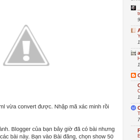
_
t
9
A
Y
1
H
1
C
C
C
1
.xml vừa convert được. Nhập mã xác minh rồi
T
7
hành. Blogger của bạn bây giờ đã có bài nhưng
E
ị các bài này. Bạn vào Bài đăng, chọn show 50