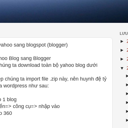
LƯU
►
ahoo sang blogspot (blogger)
►
oo Blog sang Blogger
►
húng ta download toàn bộ yahoo blog dưới
▼
 chúng ta import file .zip này, nên huynh đệ tỷ
ua wordpress như sau:
 1 blog
iển=> công cụ=> nhập vào
oo 360