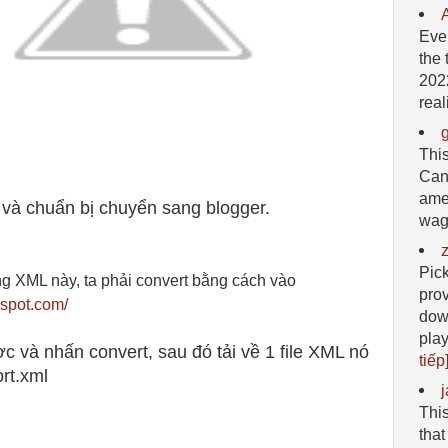
Eve
the 
2022
reali
Thi
Can
ame
 và chuẩn bị chuyển sang blogger.
wage
Pick
ng XML này, ta phải convert bằng cách vào
pro
pspot.com/
dow
pla
c và nhấn convert, sau đó tải về 1 file XML nó
tiếp]
ort.xml
This
that