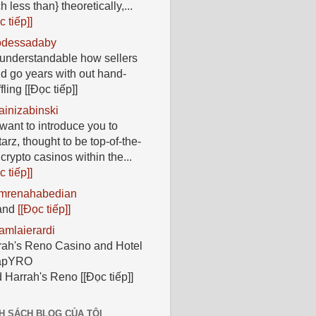
 less than} theoretically,...
c tiếp]]
odessadaby
s understandable how sellers
d go years with out hand-
fling
[[Đọc tiếp]]
rainizabinski
want to introduce you to
tarz, thought to be top-of-the-
 crypto casinos within the...
c tiếp]]
imrenahabedian
and
[[Đọc tiếp]]
ramlaierardi
rah's Reno Casino and Hotel
apYRO
d Harrah's Reno
[[Đọc tiếp]]
H SÁCH BLOG CỦA TÔI