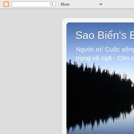
Sao Biển's 
Người ơi! Cuộc sống
trong vô ngã - Còn 