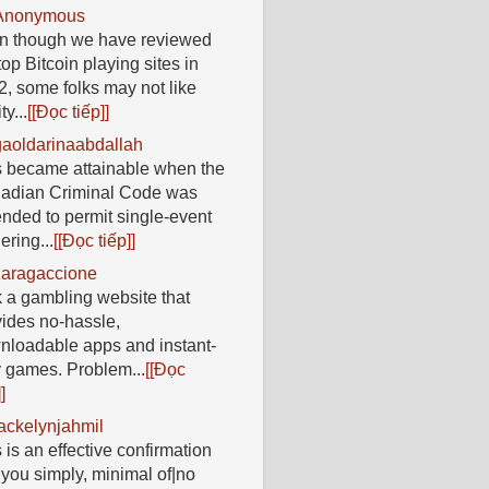
Anonymous
n though we have reviewed
top Bitcoin playing sites in
, some folks may not like
ty...
[[Đọc tiếp]]
gaoldarinaabdallah
s became attainable when the
adian Criminal Code was
nded to permit single-event
ring...
[[Đọc tiếp]]
zaragaccione
 a gambling website that
vides no-hassle,
nloadable apps and instant-
y games. Problem...
[[Đọc
]
jackelynjahmil
 is an effective confirmation
 you simply, minimal of|no