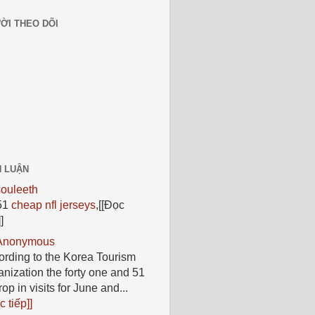
ỜI THEO DÕI
H LUẬN
souleeth
51
cheap nfl jerseys
,
[[Đọc
]
Anonymous
ording to the Korea Tourism
nization the forty one and 51
op in visits for June and...
c tiếp]]