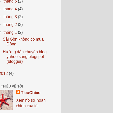
►
tháng 5
(2)
►
tháng 4
(4)
►
tháng 3
(2)
►
tháng 2
(3)
▼
tháng 1
(2)
Sài Gòn không có mùa
Đông
Hướng dẫn chuyển blog
yahoo sang blogspot
(blogger)
2012
(4)
 THIỆU VỀ TÔI
TieuChieu
Xem hồ sơ hoàn
chỉnh của tôi