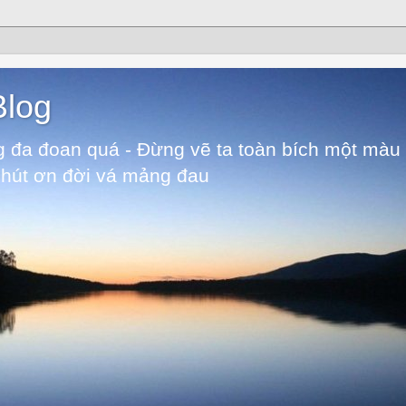
Blog
 đa đoan quá - Đừng vẽ ta toàn bích một màu 
chút ơn đời vá mảng đau