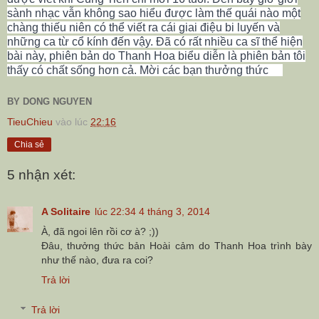
sành nhạc vẫn không sao hiểu được làm thế quái nào một
chàng thiếu niên có thể viết ra cái giai điệu bi luyến và
những ca từ cổ kính đến vậy. Đã có rất nhiều ca sĩ thể hiện
bài này, phiên bản do Thanh Hoa biểu diễn là phiên bản tôi
thấy có chất sống hơn cả. Mời các bạn thưởng thức
BY DONG NGUYEN
TieuChieu
vào lúc
22:16
Chia sẻ
5 nhận xét:
A Solitaire
lúc 22:34 4 tháng 3, 2014
À, đã ngoi lên rồi cơ à? ;))
Đâu, thưởng thức bản Hoài cảm do Thanh Hoa trình bày
như thế nào, đưa ra coi?
Trả lời
Trả lời