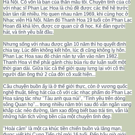
Hà Nội. Cô vốn là bạn của thân mẫu tôi. Chuyện tình của cô
với nhạc sĩ Phan Lạc Hoa là chủ đề được các thế hệ trước
bàn tán rất nhiều. Họ quen nhau năm 1969, khi cùng học ở
Nhạc viện Hà Nội. Năm đó Thanh Hoa 19 tuổi còn Phan Lạc
Hoan đã khá lớn, được cơ quan cử đi học. Kẻ đàn người
hát, và tình yêu bắt đầu.
Nhưng sống với nhau được gần 10 năm thì họ quyết định
chia tay. Lúc đến không kết hôn, lúc đi cũng không ly hôn.
Phan Lạc Hoa sau đó chán nản tự vẫn vào năm 1982.
Thanh Hoa vì thế phải gánh chịu búa rìu dư luận suốt một
thời gian dài. Giữa lúc cả thế giới quay lưng lại với cô thì
người đàn ông thứ 2 của đời cô xuất hiện...
Câu chuyện buồn ấy là ở thế giới thực, còn ở vương quốc
nghệ thuật, tiếng hát của cô với các nhạc phẩm do Phan Lạc
Hoa sáng tác như "Tàu anh qua núi", "Tình yêu trên dòng
sông Quan họ"... trong nhiều năm trời sau đó vẫn ngân vang
khắp các nẻo đường, làm xao động biết bao trái tim, vẫn là
những hấn tích vững bền của một chuyện tình đẹp.
"Hoài cảm" là một ca khúc tiền chiến buồn và lãng mạn,
được viết khi Cung Tiến chỉ mới 16 tuổi. Đến bây giờ giới