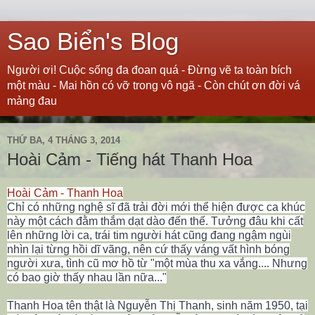
Sao Biển's Blog
Người ơi! Cuộc sống đa đoan quá - Đừng vẽ ta toàn bích
một màu - Mai hồn có vỡ trong vô ngã - Còn chút ơn đời vá
mảng đau
THỨ BA, 4 THÁNG 3, 2014
Hoài Cảm - Tiếng hát Thanh Hoa
Hoài Cảm - Thanh Hoa
Chỉ có những nghệ sĩ đã trải đời mới thể hiện được ca khúc
này một cách đằm thắm dạt dào đến thế. Tưởng đâu khi cất
lên những lời ca, trái tim người hát cũng đang ngậm ngùi
nhìn lại từng hồi dĩ vãng, nên cứ thấy váng vất hình bóng
người xưa
, tình cũ mơ hồ từ "một mùa thu xa vắng.... Nhưng
có bao giờ thấy nhau lần nữa..."
Thanh Hoa tên thật là Nguyễn Thị Thanh, sinh năm 1950, tại