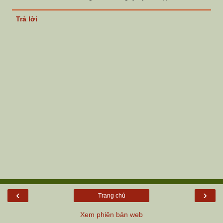
Trả lời
‹
›
Trang chủ
Xem phiên bản web